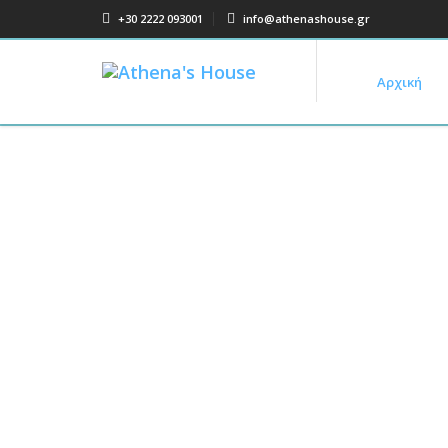
+30 2222 093001
info@athenashouse.gr
Αρχική