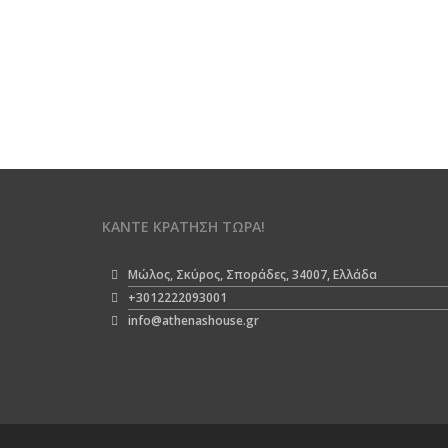
ΚΆΝΤΕ ΚΡΆΤΗΣΗ ΤΏΡΑ!
Μώλος, Σκύρος, Σποράδες, 34007, Ελλάδα
+3012222093001
info@athenashouse.gr