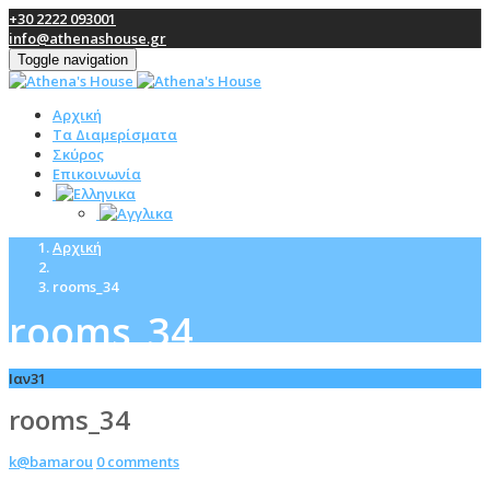
+30 2222 093001
info@athenashouse.gr
Toggle navigation
Αρχική
Τα Διαμερίσματα
Σκύρος
Επικοινωνία
Αρχική
rooms_34
rooms_34
Ιαν
31
rooms_34
k@bamarou
0 comments